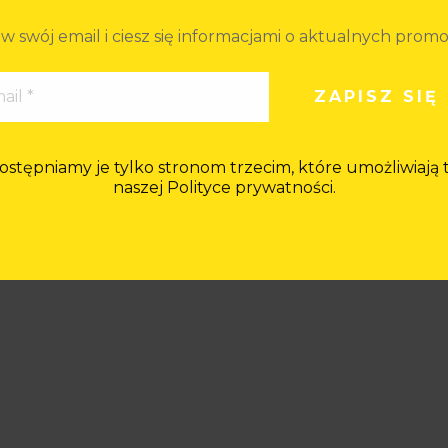
w swój email i ciesz się informacjami o aktualnych prom
ępniamy je tylko stronom trzecim, które umożliwiają tę
naszej Polityce prywatności.