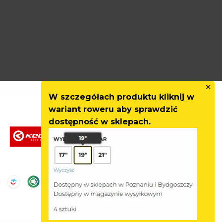
✕
W szczegółach produktu kliknij w
wariant roweru aby sprawdzić
dostępność w sklepach.