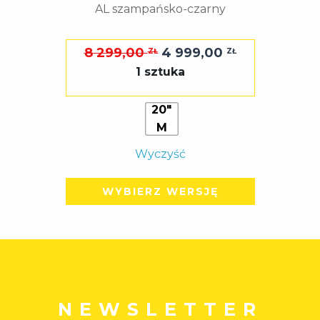
AL szampańsko-czarny
Pierwotna
Aktualna
8 299,00
4 999,00
ZŁ
ZŁ
cena
cena
1 sztuka
wynosiła:
wynosi:
8
4
20"
M
299,00 zł.
999,00 zł.
Wyczyść
WYBIERZ WERSJĘ
NEWSLETTER