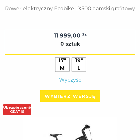
Rower elektryczny Ecobike LX500 damski grafitowy
11 999,00
ZŁ
0 sztuk
17"
19"
M
L
Wyczyść
WYBIERZ WERSJĘ
Ubezpieczenie
GRATIS