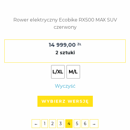
Rower elektryczny Ecobike RX500 MAX SUV
czerwony
14 999,00
ZŁ
2 sztuki
L/XL
M/L
Wyczyść
WYBIERZ WERSJĘ
←
1
2
3
4
5
6
→