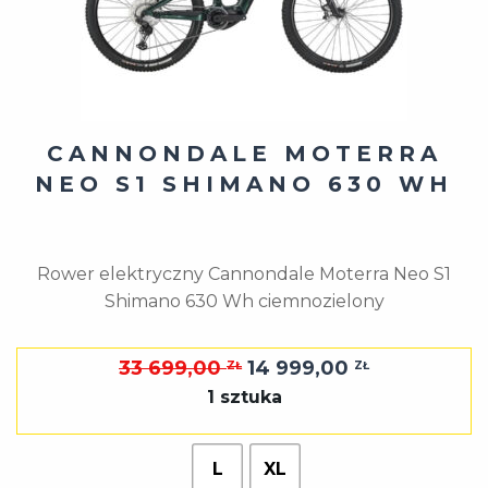
CANNONDALE MOTERRA
NEO S1 SHIMANO 630 WH
Rower elektryczny Cannondale Moterra Neo S1
Shimano 630 Wh ciemnozielony
Pierwotna
Aktualna
33 699,00
14 999,00
ZŁ
ZŁ
cena
cena
1 sztuka
wynosiła:
wynosi:
33
14
L
XL
699,00 zł.
999,00 zł.