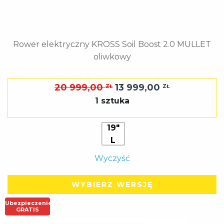
Rower elektryczny KROSS Soil Boost 2.0 MULLET
oliwkowy
Pierwotna
Aktualna
20 999,00
13 999,00
ZŁ
ZŁ
cena
cena
1 sztuka
wynosiła:
wynosi:
20
13
19"
L
999,00 zł.
999,00 zł.
Wyczyść
WYBIERZ WERSJĘ
Ubezpieczenie
GRATIS