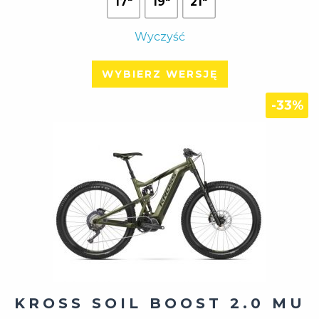
17"
19"
21"
Wyczyść
WYBIERZ WERSJĘ
-33%
KROSS SOIL BOOST 2.0 MU