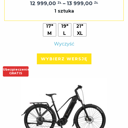
Zakres
12 999,00
–
13 999,00
ZŁ
ZŁ
cen:
1 sztuka
od
12
17"
19"
21"
M
L
XL
999,00 zł
do
Wyczyść
13
999,00 zł
WYBIERZ WERSJĘ
Ubezpieczenie
GRATIS