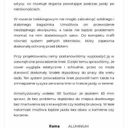
sztycy, co niweluje drgania powstające podczas jazdy po
nierównościach.
W rowerze trekkingowym nie mogło zabraknąć solidnego i
stabilnego bagażnika. Umożliwia on przewożenie
niezbędnego ekwipunku, a także nie będzie problemem
montaż na nim dodatkowych sakw. Do kompletu trafił
również system pełnych błotników, który zapewnia
doskonałą ochronę przed błotem.
Przy projektowaniu ramy postanowiliśmy wyposażyć ją w
wewnętrzne prowadzenie linek. Dzięki temu sprawiliśmy, że
rower wygląda estetycznie i schludnie, przez co może
stanowić doskonały środek dojazdowy do pracy dla wielu
osób. Ten system prowadzenia linek pozwolił nam także na
zmniejszenie ryzyka zerwania linki w trakcie jazdy w terenie.
Amortyzowany widelec SR Suntour ze skokiem 63 mm
sprawi, że bez problemu dojedziesz do miejsca docelowego
bez martwienia się o krawężniki czy kostkę brukową. W lesie
natomiast możliwa będzie jazda bez obaw o kamienie czy
korzenie.
Rama
ALUMINIUM