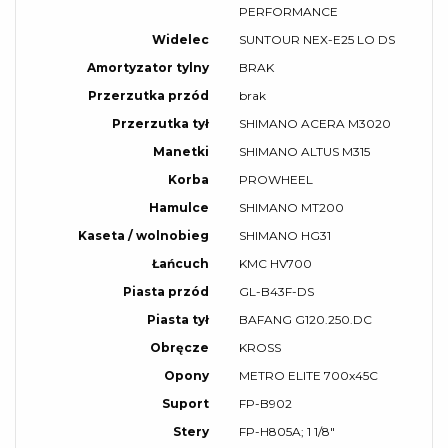
PERFORMANCE
Widelec
SUNTOUR NEX-E25 LO DS
Amortyzator tylny
BRAK
Przerzutka przód
brak
Przerzutka tył
SHIMANO ACERA M3020
Manetki
SHIMANO ALTUS M315
Korba
PROWHEEL
Hamulce
SHIMANO MT200
Kaseta / wolnobieg
SHIMANO HG31
Łańcuch
KMC HV700
Piasta przód
GL-B43F-DS
Piasta tył
BAFANG G120.250.DC
Obręcze
KROSS
Opony
METRO ELITE 700x45C
Suport
FP-B902
Stery
FP-H805A; 1 1/8"