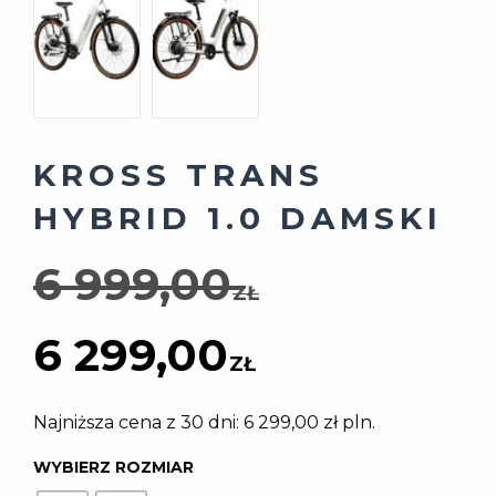
KROSS TRANS
HYBRID 1.0 DAMSKI
Pierwotn
6 999,00
ZŁ
Aktualna
cena
6 299,00
ZŁ
cena
wynosiła:
Najniższa cena z 30 dni:
6 299,00
zł
pln.
WYBIERZ ROZMIAR
wynosi:
6