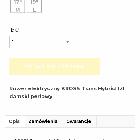
17"
19"
M
L
6
999,00 zł.
Ilość
299,00 zł.
DODAJ DO KOSZYKA
Rower elektryczny KROSS Trans Hybrid 1.0
damski perłowy
Opis
Zamówienia
Gwarancje