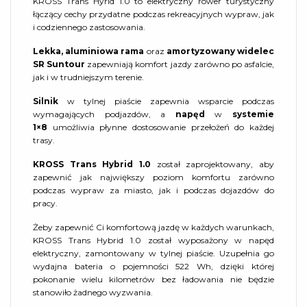
KROSS Trans Hyrid 1.0 to elektryczny rower turystyczny
łączący cechy przydatne podczas rekreacyjnych wypraw, jak
i codziennego zastosowania.
Lekka, aluminiowa rama
oraz
amortyzowany widelec
SR Suntour
zapewniają komfort jazdy zarówno po asfalcie,
jak i w trudniejszym terenie.
Silnik
w tylnej piaście zapewnia wsparcie podczas
wymagających podjazdów, a
napęd
w
systemie
1×8
umożliwia płynne dostosowanie przełożeń do każdej
trasy.
KROSS Trans Hybrid 1.0
został zaprojektowany, aby
zapewnić jak największy poziom komfortu zarówno
podczas wypraw za miasto, jak i podczas dojazdów do
pracy.
Żeby zapewnić Ci komfortową jazdę w każdych warunkach,
KROSS Trans Hybrid 1.0 został wyposażony w napęd
elektryczny, zamontowany w tylnej piaście. Uzupełnia go
wydajna bateria o pojemności 522 Wh, dzięki której
pokonanie wielu kilometrów bez ładowania nie będzie
stanowiło żadnego wyzwania.