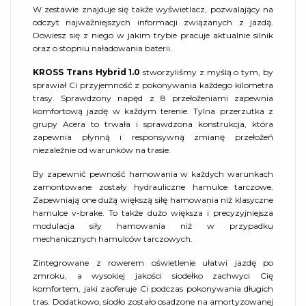
W zestawie znajduje się także wyświetlacz, pozwalający na
odczyt najważniejszych informacji związanych z jazdą.
Dowiesz się z niego w jakim trybie pracuje aktualnie silnik
oraz o stopniu naładowania baterii.
KROSS Trans Hybrid 1.0
stworzyliśmy z myślą o tym, by
sprawiał Ci przyjemność z pokonywania każdego kilometra
trasy. Sprawdzony napęd z 8 przełożeniami zapewnia
komfortową jazdę w każdym terenie. Tylna przerzutka z
grupy Acera to trwała i sprawdzona konstrukcja, która
zapewnia płynną i responsywną zmianę przełożeń
niezależnie od warunków na trasie.
By zapewnić pewność hamowania w każdych warunkach
zamontowane zostały hydrauliczne hamulce tarczowe.
Zapewniają one dużą większą siłę hamowania niż klasyczne
hamulce v-brake. To także dużo większa i precyzyjniejsza
modulacja siły hamowania niż w przypadku
mechanicznych hamulców tarczowych.
Zintegrowane z rowerem oświetlenie ułatwi jazdę po
zmroku, a wysokiej jakości siodełko zachwyci Cię
komfortem, jaki zaoferuje Ci podczas pokonywania długich
tras. Dodatkowo, siodło zostało osadzone na amortyzowanej