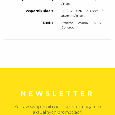
/ Black
Wspornik siodła
HL SP C212, 31.6mm /
350mm / Black
Siodło
Syncros Savona 2.5 V-
Concept
NEWSLETTER
Zostaw swój email i ciesz się informacjami o
aktualnych promocjach