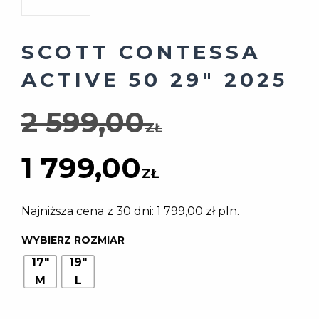
SCOTT CONTESSA
ACTIVE 50 29″ 2025
Pierwotn
2 599,00
ZŁ
Aktualna
cena
1 799,00
ZŁ
cena
wynosiła:
Najniższa cena z 30 dni:
1 799,00
zł
pln.
WYBIERZ ROZMIAR
wynosi:
2
17"
19"
M
L
1
599,00 zł.