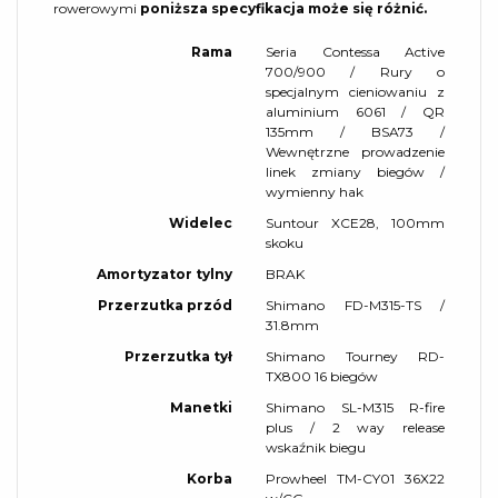
rowerowymi
poniższa specyfikacja może się różnić.
Rama
Seria Contessa Active
700/900 / Rury o
specjalnym cieniowaniu z
aluminium 6061 / QR
135mm / BSA73 /
Wewnętrzne prowadzenie
linek zmiany biegów /
wymienny hak
Widelec
Suntour XCE28, 100mm
skoku
Amortyzator tylny
BRAK
Przerzutka przód
Shimano FD-M315-TS /
31.8mm
Przerzutka tył
Shimano Tourney RD-
TX800 16 biegów
Manetki
Shimano SL-M315 R-fire
plus / 2 way release
wskaźnik biegu
Korba
Prowheel TM-CY01 36X22