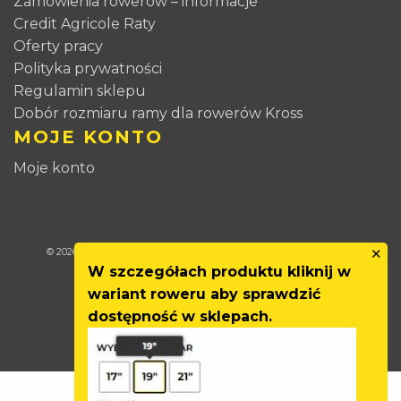
Zamówienia rowerów – informacje
Credit Agricole Raty
Oferty pracy
Polityka prywatności
Regulamin sklepu
Dobór rozmiaru ramy dla rowerów Kross
MOJE KONTO
Moje konto
✕
© 2026
CCR-SPORT
All right reserved. Projekt i wdrożenie:
INTLE
W szczegółach produktu kliknij w
wariant roweru aby sprawdzić
dostępność w sklepach.