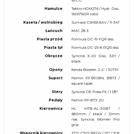
w/CG
Hamulce
Tektro HDM276 / Hydr. Disc,
160F/160R rotor
Kaseta / wolnobieg
Sunrace CSM55 8AV / 11-34T
Łańcuch
KMC Z8.3
Piasta przód
Formula DC-19 FQR disc
Piasta tył
Formula DC-25-8 RQR disc
Obręcze
Syncros X-20 Disc, 32H /
black
Opony
Kenda Booster, 2.4” / 30TPI
Suport
Feimin FP.B908N, BB73 /
square taper
Stery
Syncros OE Press Fit / 1 1/8"
Pedały
Feimin FP-873-ZU
Kierownica
HL MTB-AL-312BT /
680mm / black / 12mm
rise, Syncros Women Pro
grip
Wspornik kierownicy
TDS-C302-8FOV / 10° / 31.8